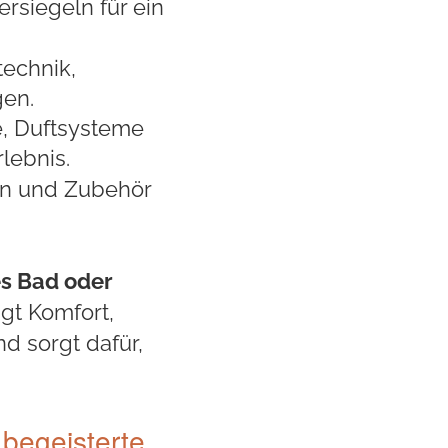
rsiegeln für ein
echnik,
gen.
e, Duftsysteme
lebnis.
en und Zubehör
es Bad oder
gt Komfort,
d sorgt dafür,
 begeisterte