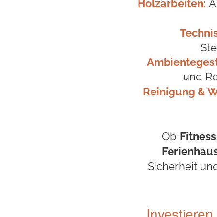
Holzarbeiten:
Au
Techni
Ste
Ambientegest
und Re
Reinigung & W
Ob
Fitness
Ferienhau
Sicherheit un
Investieren