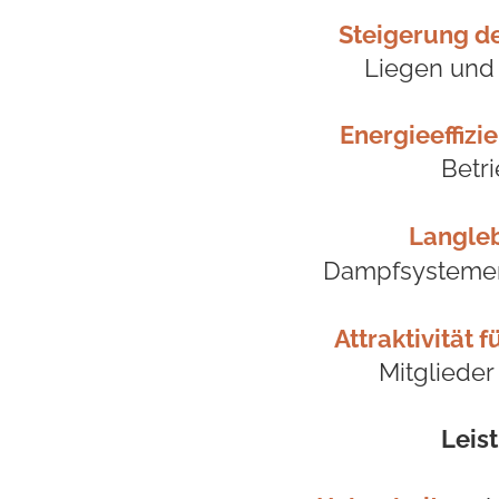
Steigerung de
Liegen und
Energieeffizie
Betr
Langleb
Dampfsystemen 
Attraktivität 
Mitgliede
Leis