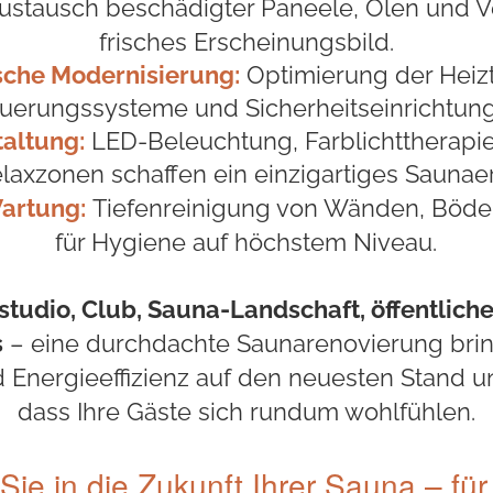
stausch beschädigter Paneele, Ölen und Ve
frisches Erscheinungsbild.
sche Modernisierung:
Optimierung der Heizt
uerungssysteme und Sicherheitseinrichtun
altung:
LED-Beleuchtung, Farblichttherapi
laxzonen schaffen ein einzigartiges Saunaer
artung:
Tiefenreinigung von Wänden, Böd
für Hygiene auf höchstem Niveau.
studio, Club, Sauna-Landschaft, öffentlich
s
– eine durchdachte Saunarenovierung brin
d Energieeffizienz auf den neuesten Stand un
dass Ihre Gäste sich rundum wohlfühlen.
 Sie in die Zukunft Ihrer Sauna – für