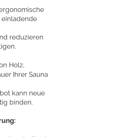
 ergonomische
 einladende
nd reduzieren
igen.
on Holz,
uer Ihrer Sauna
ebot kann neue
ig binden.
rung: